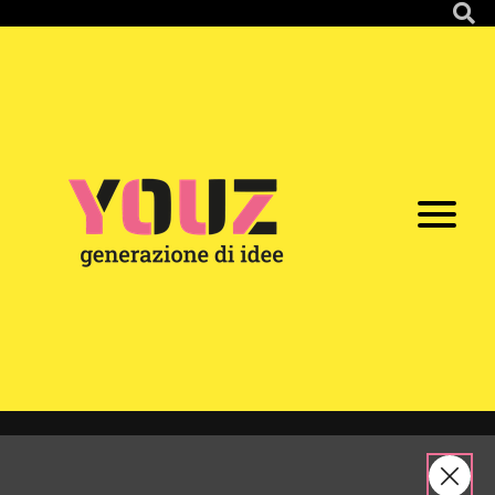
Partecipazione
YOUZ
Tappe
/
/
/