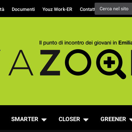
tà
Documenti
Youz Work-ER
Contatti
SMARTER
CLOSER
GREENER