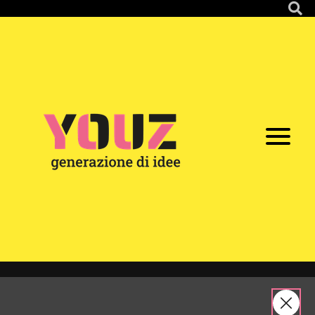
Youz 5 -
Faenza
Partecipazione
YOUZ
Tappe
/
/
/
/
22/02/2026