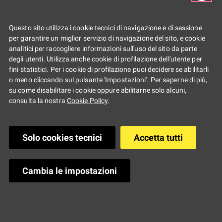
- il racconto
Questo sito utilizza i cookie tecnici di navigazione e di sessione
per garantire un miglior servizio di navigazione del sito, e cookie
Youz 5 - Faenza
analitici per raccogliere informazioni sull'uso del sito da parte
degli utenti. Utilizza anche cookie di profilazione dell'utente per
fini statistici. Per i cookie di profilazione puoi decidere se abilitarli
22/02/2026 - il
o meno cliccando sul pulsante 'Impostazioni'. Per saperne di più,
su come disabilitare i cookie oppure abilitarne solo alcuni,
consulta la nostra
Cookie Policy
.
racconto
Solo cookies tecnici
Accetta tutti
@Palazzo del Podestà
Cambia le impostazioni