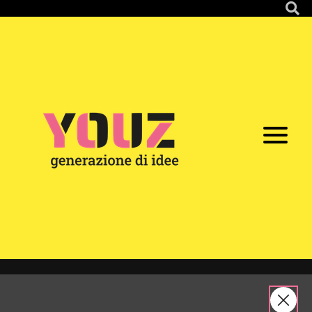
Partecipazione
YOUZ
Tappe
Forlì/Cesena
/
/
/
/