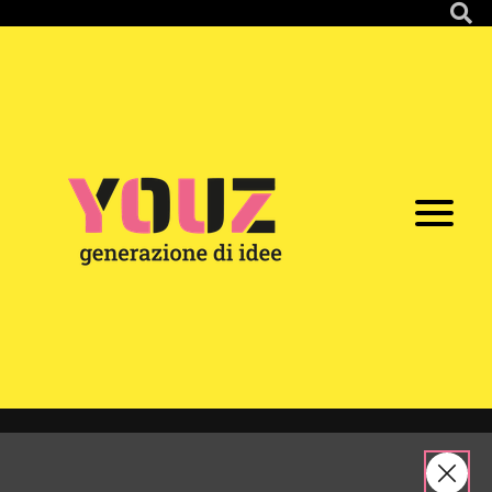
Youz 5 -
Sorbolo
Partecipazione
YOUZ
Tappe
17
/
/
/
/