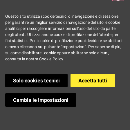
maggio
2026
Questo sito utilizza i cookie tecnici di navigazione e di sessione
per garantire un miglior servizio di navigazione del sito, e cookie
analitici per raccogliere informazioni sull'uso del sito da parte
Youz 5 - Sorbolo
degli utenti. Utilizza anche cookie di profilazione dell'utente per
fini statistici. Per i cookie di profilazione puoi decidere se abilitarli
o meno cliccando sul pulsante 'Impostazioni'. Per saperne di più,
17 maggio 2026
su come disabilitare i cookie oppure abilitarne solo alcuni,
consulta la nostra
Cookie Policy
.
Solo cookies tecnici
Accetta tutti
Youz 5 - Sorbolo 17
maggio 2026
Cambia le impostazioni