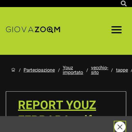
Youz
vecchio-
Partecipazione
tappe
/
/
/
/
importato
sito
REPORT YOUZ
FERRARA.pdf