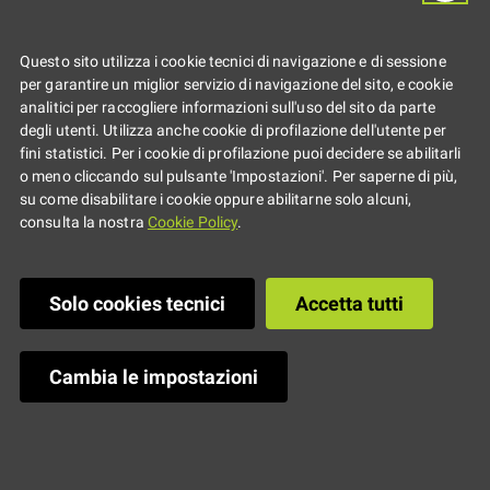
Questo sito utilizza i cookie tecnici di navigazione e di sessione
Pubblicato il
:
10/11/2022
-
Ultima modifica
:
20/12/2023
per garantire un miglior servizio di navigazione del sito, e cookie
analitici per raccogliere informazioni sull'uso del sito da parte
23:59
degli utenti. Utilizza anche cookie di profilazione dell'utente per
fini statistici. Per i cookie di profilazione puoi decidere se abilitarli
o meno cliccando sul pulsante 'Impostazioni'. Per saperne di più,
su come disabilitare i cookie oppure abilitarne solo alcuni,
consulta la nostra
Cookie Policy
.
Solo cookies tecnici
Accetta tutti
Regione Emilia-Romagna
CF 800.625.903.79
Cambia le impostazioni
Viale Aldo Moro 52, 40127 Bologna
Centralino: 051.5271
Ufficio Relazioni con il Pubblico