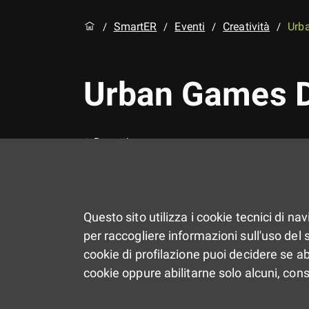
SmartER
Eventi
Creatività
Urba
/
/
/
/
Urban Games De
Progetti
Corsi
Primo piano
Questo sito utilizza i cookie tecnici di na
per raccogliere informazioni sull'uso del si
cookie di profilazione puoi decidere se ab
cookie oppure abilitarne solo alcuni, con