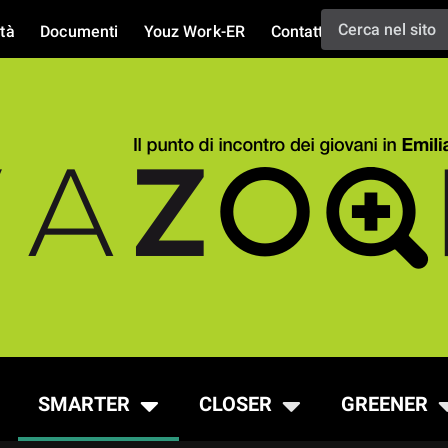
tà
Documenti
Youz Work-ER
Contatti
SMARTER
CLOSER
GREENER