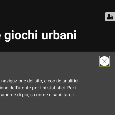
 giochi urbani
 navigazione del sito, e cookie analitici
Dal
ne dell'utente per fini statistici. Per i
26.10.2019
al
27.10.2019
saperne di più, su come disabilitare i
Dalle
08:00
alle
17:30