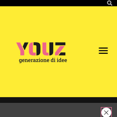
Youz
Webzine
#6: le