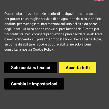
Partecipazione
YOUZ
Blog
tappe di
/
/
/
/
Correggio,
Piacenza
Questo sito utilizza i cookie tecnici di navigazione e di sessione
e Imola
per garantire un miglior servizio di navigazione del sito, e cookie
analitici per raccogliere informazioni sull'uso del sito da parte
degli utenti. Utilizza anche cookie di profilazione dell'utente per
Youz Webzine #6:
fini statistici. Per i cookie di profilazione puoi decidere se abilitarli
o meno cliccando sul pulsante 'Impostazioni'. Per saperne di più,
su come disabilitare i cookie oppure abilitarne solo alcuni,
le tappe di
consulta la nostra
Cookie Policy
.
Correggio,
Solo cookies tecnici
Accetta tutti
Piacenza e Imola
Cambia le impostazioni