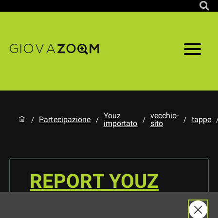
Youz
vecchio-
Partecipazione
tappe
/
/
/
/
importato
sito
REPORT YOUZ
DISTRETTO