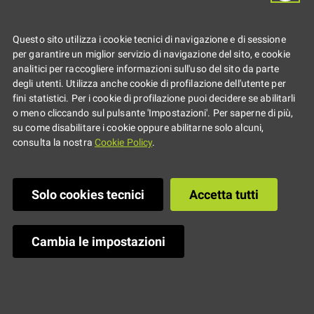
CERAMICO.pdf
Questo sito utilizza i cookie tecnici di navigazione e di sessione
per garantire un miglior servizio di navigazione del sito, e cookie
analitici per raccogliere informazioni sull'uso del sito da parte
degli utenti. Utilizza anche cookie di profilazione dell'utente per
Pubblicato il
:
03/11/2022
-
Ultima modifica
:
20/12/2023
fini statistici. Per i cookie di profilazione puoi decidere se abilitarli
o meno cliccando sul pulsante 'Impostazioni'. Per saperne di più,
23:42
su come disabilitare i cookie oppure abilitarne solo alcuni,
consulta la nostra
Cookie Policy
.
Solo cookies tecnici
Accetta tutti
Cambia le impostazioni
Regione Emilia-Romagna
CF 800.625.903.79
Viale Aldo Moro 52, 40127 Bologna