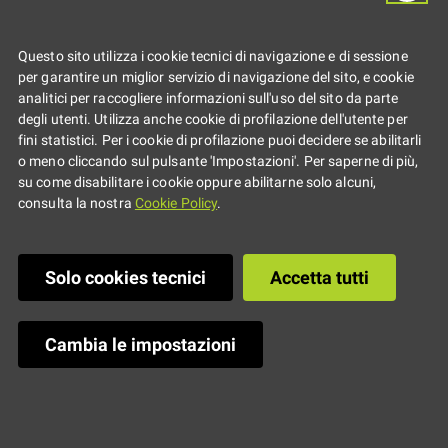
sui temi ambiente,
Questo sito utilizza i cookie tecnici di navigazione e di sessione
per garantire un miglior servizio di navigazione del sito, e cookie
cultura, LGBTQ+,
analitici per raccogliere informazioni sull'uso del sito da parte
degli utenti. Utilizza anche cookie di profilazione dell'utente per
fini statistici. Per i cookie di profilazione puoi decidere se abilitarli
aggregazione,
o meno cliccando sul pulsante 'Impostazioni'. Per saperne di più,
su come disabilitare i cookie oppure abilitarne solo alcuni,
consulta la nostra
Cookie Policy
.
inclusione, lavoro,
sport,
Solo cookies tecnici
Accetta tutti
autoimprenditoriali
Cambia le impostazioni
e digitale.