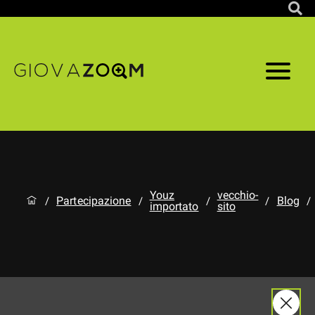
Youz
vecchio-
Partecipazione
Blog
/
/
/
/
/
importato
sito
Progetti di giovani