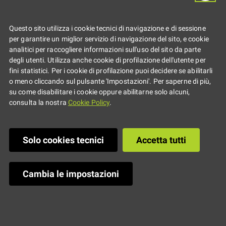
Questo sito utilizza i cookie tecnici di navigazione e di sessione
per garantire un miglior servizio di navigazione del sito, e cookie
analitici per raccogliere informazioni sull'uso del sito da parte
degli utenti. Utilizza anche cookie di profilazione dell'utente per
fini statistici. Per i cookie di profilazione puoi decidere se abilitarli
Dimensione: 34.8 kB
—
Clicca per scaricare
o meno cliccando sul pulsante 'Impostazioni'. Per saperne di più,
l'immagine in dimensione originale
su come disabilitare i cookie oppure abilitarne solo alcuni,
consulta la nostra
Cookie Policy
.
Ultima modifica
:
13/12/2021 14:13
Solo cookies tecnici
Accetta tutti
Cambia le impostazioni