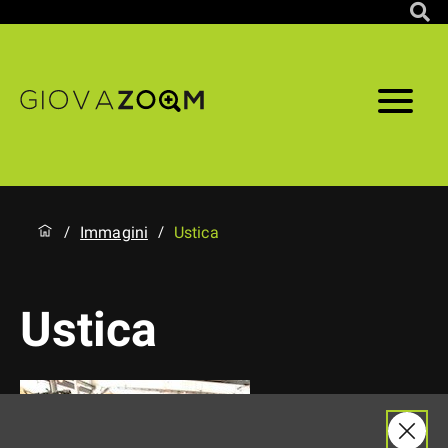
Immagini
Ustica
/
/
Ustica