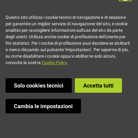
“Di cosa parliamo
Questo sito utilizza i cookie tecnici di navigazione e di sessione
per garantire un miglior servizio di navigazione del sito, e cookie
quando parliamo
analitici per raccogliere informazioni sull'uso del sito da parte
degli utenti. Utilizza anche cookie di profilazione dell'utente per
fini statistici. Per i cookie di profilazione puoi decidere se abilitarli
d'amore", il
o meno cliccando sul pulsante 'Impostazioni'. Per saperne di più,
su come disabilitare i cookie oppure abilitarne solo alcuni,
consulta la nostra
Cookie Policy
.
cinema racconta
Solo cookies tecnici
Accetta tutti
le relazioni e
l'identità di genere
Cambia le impostazioni
Fino al 24 ottobre la rassegna