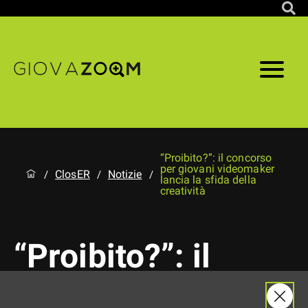
“Proibito?”: il concorso
per giovani videomaker
ClosER
Notizie
/
/
/
lancia la sfida della
creatività
“Proibito?”: il
concorso per