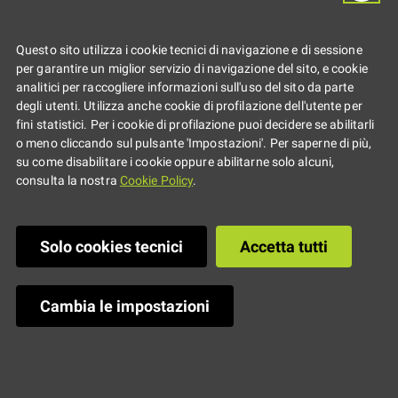
giovani
Questo sito utilizza i cookie tecnici di navigazione e di sessione
per garantire un miglior servizio di navigazione del sito, e cookie
videomaker lancia
analitici per raccogliere informazioni sull'uso del sito da parte
degli utenti. Utilizza anche cookie di profilazione dell'utente per
fini statistici. Per i cookie di profilazione puoi decidere se abilitarli
la sfida della
o meno cliccando sul pulsante 'Impostazioni'. Per saperne di più,
su come disabilitare i cookie oppure abilitarne solo alcuni,
consulta la nostra
Cookie Policy
.
creatività
Solo cookies tecnici
Accetta tutti
Un bando del Comune di Reggio
Emilia per cortometraggi under
Cambia le impostazioni
35: in palio premi fino a 1.500
euro e la possibilità di