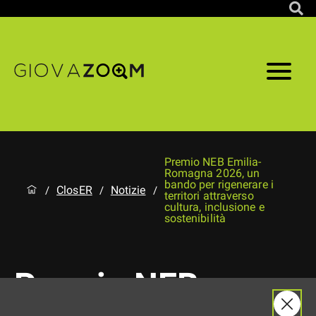
Premio NEB Emilia-
Romagna 2026, un
bando per rigenerare i
ClosER
Notizie
/
/
/
territori attraverso
cultura, inclusione e
sostenibilità
Premio NEB