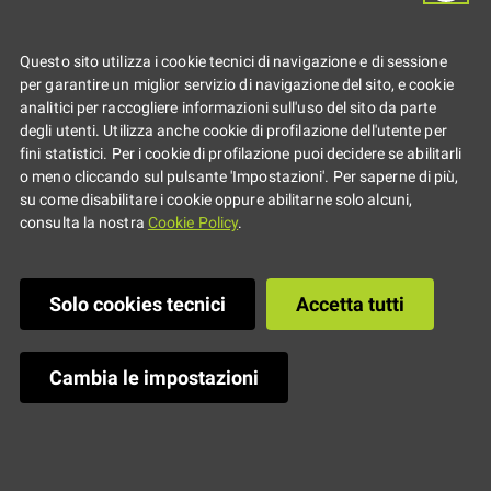
Emilia-Romagna
Questo sito utilizza i cookie tecnici di navigazione e di sessione
2026, un bando
per garantire un miglior servizio di navigazione del sito, e cookie
analitici per raccogliere informazioni sull'uso del sito da parte
per rigenerare i
degli utenti. Utilizza anche cookie di profilazione dell'utente per
fini statistici. Per i cookie di profilazione puoi decidere se abilitarli
o meno cliccando sul pulsante 'Impostazioni'. Per saperne di più,
territori attraverso
su come disabilitare i cookie oppure abilitarne solo alcuni,
consulta la nostra
Cookie Policy
.
cultura, inclusione
Solo cookies tecnici
Accetta tutti
e sostenibilità
Cambia le impostazioni
Due progetti vincitori e
contributi di 5.000 euro.