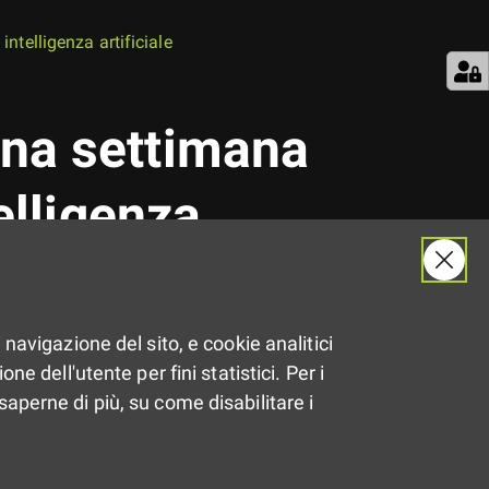
ntelligenza artificiale
una settimana
elligenza
 navigazione del sito, e cookie analitici
l presente e immaginare il
ne dell'utente per fini statistici. Per i
saperne di più, su come disabilitare i