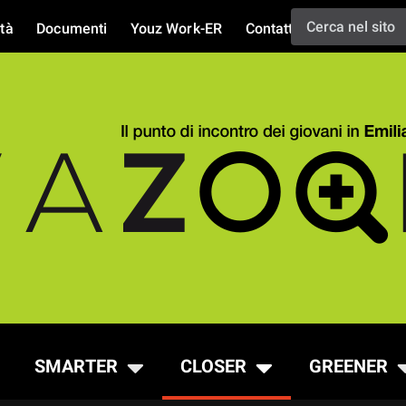
tà
Documenti
Youz Work-ER
Contatti
SMARTER
CLOSER
GREENER