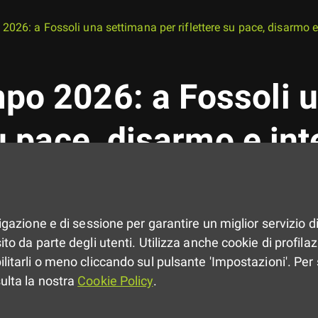
026: a Fossoli una settimana per riflettere su pace, disarmo e i
po 2026: a Fossoli 
su pace, disarmo e int
vigazione e di sessione per garantire un miglior servizio di
r giovani che vogliono comprendere i
to da parte degli utenti. Utilizza anche cookie di profilazio
i 15 giugno.
ilitarli o meno cliccando sul pulsante 'Impostazioni'. Per 
sulta la nostra
Cookie Policy
.