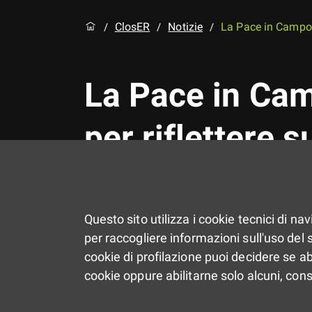
ClosER
Notizie
La Pace in Campo 2
/
/
/
La Pace in Cam
per riflettere 
artificiale
Questo sito utilizza i cookie tecnici di na
Un'esperienza gratuita pe
per raccogliere informazioni sull'uso del si
futuro. Scadenza iscrizion
cookie di profilazione puoi decidere se ab
cookie oppure abilitarne solo alcuni, con