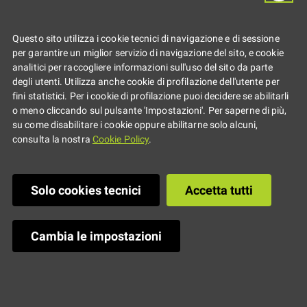
ruote
Questo sito utilizza i cookie tecnici di navigazione e di sessione
Investimento di oltre 3 milioni di
per garantire un miglior servizio di navigazione del sito, e cookie
analitici per raccogliere informazioni sull'uso del sito da parte
euro. Come funziona il bonus
degli utenti. Utilizza anche cookie di profilazione dell'utente per
fini statistici. Per i cookie di profilazione puoi decidere se abilitarli
mobilità
o meno cliccando sul pulsante 'Impostazioni'. Per saperne di più,
su come disabilitare i cookie oppure abilitarne solo alcuni,
consulta la nostra
Cookie Policy
.
La Regione Emilia-
Romagna ha
Solo cookies tecnici
Accetta tutti
approvato un
pacchetto di norme
Cambia le impostazioni
e agevolazioni
di
3,3
milioni di euro
per i
30 comuni firmatari
del Piano aria integrato regionale (Pair), con