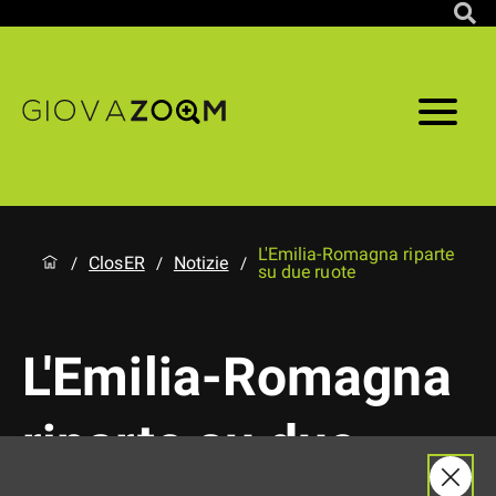
L'Emilia-Romagna riparte
ClosER
Notizie
/
/
/
su due ruote
L'Emilia-Romagna
riparte su due