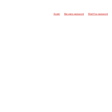
Accedi
Recupera password
Modifica password