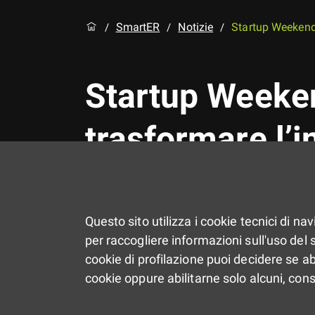
SmartER
Notizie
Startup Weekend 
/
/
/
Startup Weeken
trasformare l’i
A Parma la prima edizione i
1º giugno
Questo sito utilizza i cookie tecnici di na
per raccogliere informazioni sull'uso del si
cookie di profilazione puoi decidere se ab
cookie oppure abilitarne solo alcuni, con