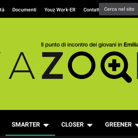
tà
Documenti
Youz Work-ER
Contatti
SMARTER
CLOSER
GREENER