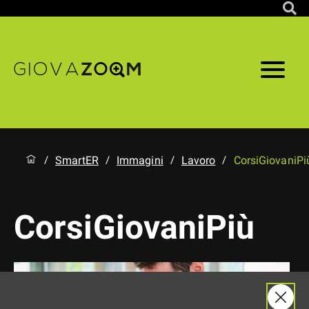
SmartER
Immagini
Lavoro
CorsiGiovaniPi
/
/
/
/
CorsiGiovaniPiù