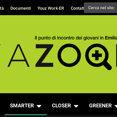
tà
Documenti
Youz Work-ER
Contatti
SMARTER
CLOSER
GREENER