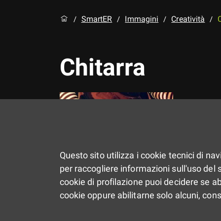
SmartER
Immagini
Creatività
/
/
/
/
Chitarra
Questo sito utilizza i cookie tecnici di na
per raccogliere informazioni sull'uso del si
cookie di profilazione puoi decidere se ab
cookie oppure abilitarne solo alcuni, con
Dimensione: 54.5 kB
—
Clicca per 