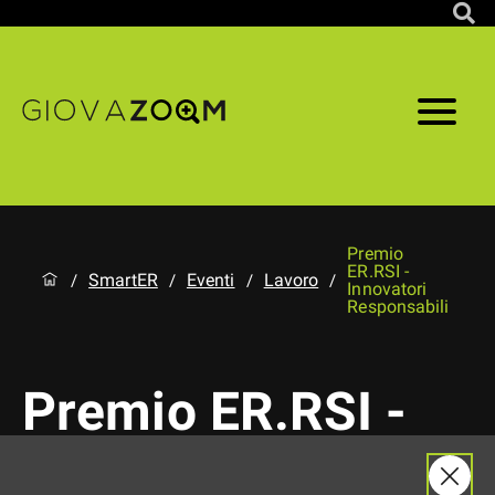
Premio
ER.RSI -
SmartER
Eventi
Lavoro
/
/
/
/
Innovatori
Responsabili
Premio ER.RSI -
Innovatori