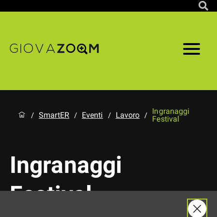
Ingranaggi
SmartER
Eventi
Lavoro
/
/
/
/
Festival
Ingranaggi
Festival