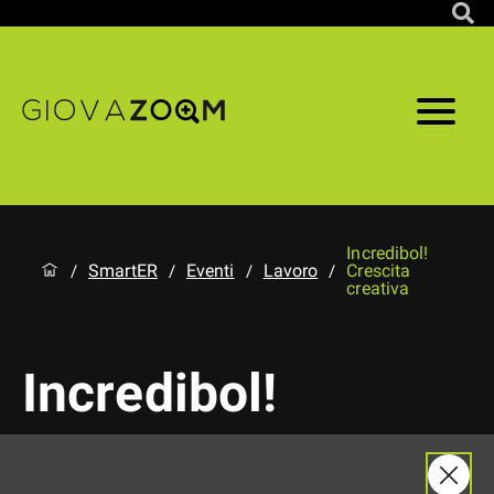
Incredibol!
SmartER
Eventi
Lavoro
Crescita
/
/
/
/
creativa
Incredibol!
Crescita creativa