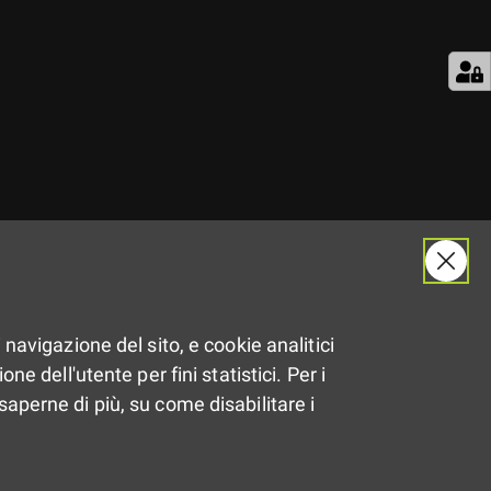
Il
22.03.2018
 navigazione del sito, e cookie analitici
ne dell'utente per fini statistici. Per i
Dalle
14:00
alle
17:30
saperne di più, su come disabilitare i
Cadelbosco sopra (RE)