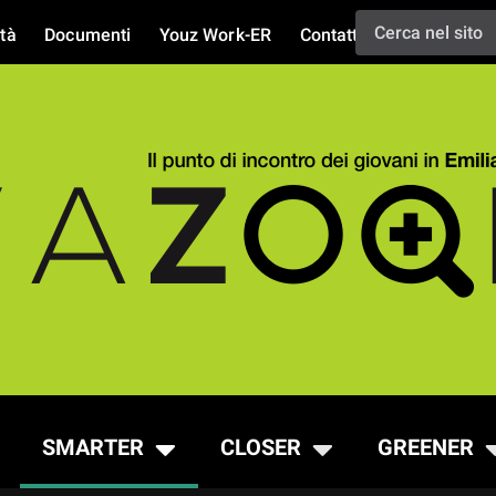
tà
Documenti
Youz Work-ER
Contatti
SMARTER
CLOSER
GREENER