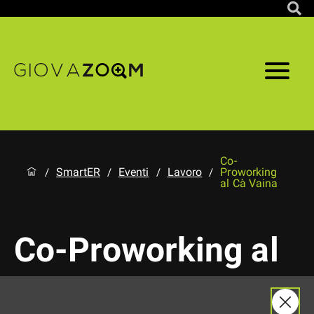
Co-
SmartER
Eventi
Lavoro
Proworking
/
/
/
/
al Cà Vaina
Co-Proworking al
Cà Vaina