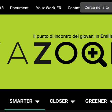
tà
Documenti
Youz Work-ER
Contatti
SMARTER
CLOSER
GREENER