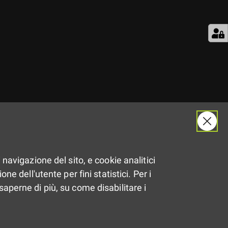
Il
2.05.2017
 navigazione del sito, e cookie analitici
Dalle
16:30
alle
17:15
ne dell'utente per fini statistici. Per i
saperne di più, su come disabilitare i
Piacenza
Condividi