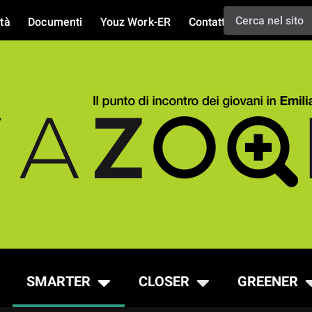
tà
Documenti
Youz Work-ER
Contatti
SMARTER
CLOSER
GREENER