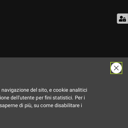
Dal
28.07.2017
al
29.07.2017
 navigazione del sito, e cookie analitici
ne dell'utente per fini statistici. Per i
Dalle
19:30
alle
21:30
saperne di più, su come disabilitare i
Imola (BO)