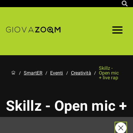
Skillz -
SmartER
Eventi
Creatività
Open mic
/
/
/
/
+ live rap
Skillz - Open mic +
live rap