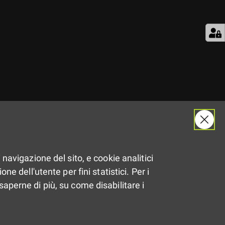
Il
27.04.2017
 navigazione del sito, e cookie analitici
Dalle
13:00
alle
16:00
ne dell'utente per fini statistici. Per i
saperne di più, su come disabilitare i
Modena
Condividi