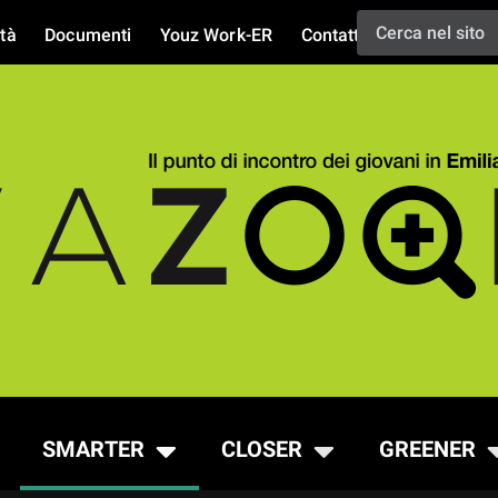
tà
Documenti
Youz Work-ER
Contatti
SMARTER
CLOSER
GREENER