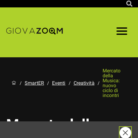
Mercato
della
Musica:
SmartER
Eventi
Creatività
/
/
/
/
nuovo
ciclo di
incontri
Mercato della