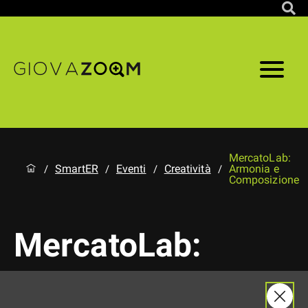
MercatoLab:
SmartER
Eventi
Creatività
Armonia e
/
/
/
/
Composizione
MercatoLab:
Armonia e