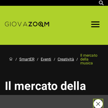
Il mercato
SmartER
Eventi
Creatività
della
/
/
/
/
musica
Il mercato della
musica