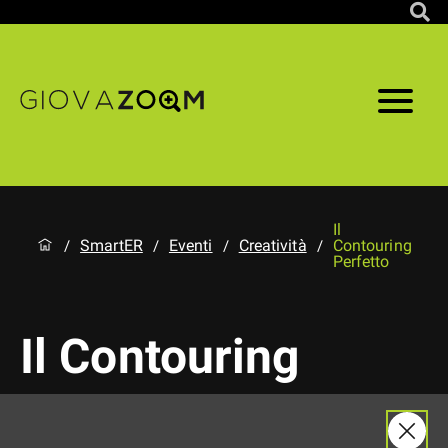
Il
SmartER
Eventi
Creatività
Contouring
/
/
/
/
Perfetto
Il Contouring
Perfetto