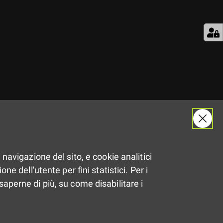
Il
26.05.2017
 navigazione del sito, e cookie analitici
Dalle
19:30
alle
21:30
ne dell'utente per fini statistici. Per i
saperne di più, su come disabilitare i
Imola (BO)
Condividi