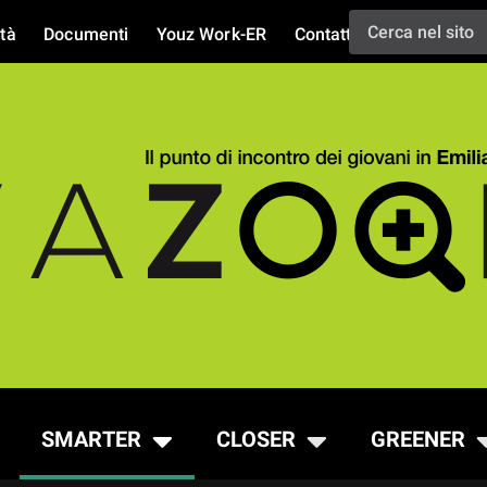
tà
Documenti
Youz Work-ER
Contatti
SMARTER
CLOSER
GREENER