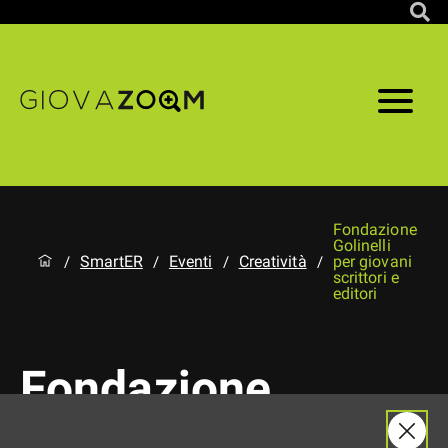
Fondazione
Golinelli
SmartER
Eventi
Creatività
per giovani
/
/
/
/
scrittori e
editori
Fondazione