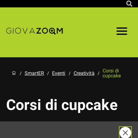
Corsi di
SmartER
Eventi
Creatività
/
/
/
/
cupcake
Corsi di cupcake