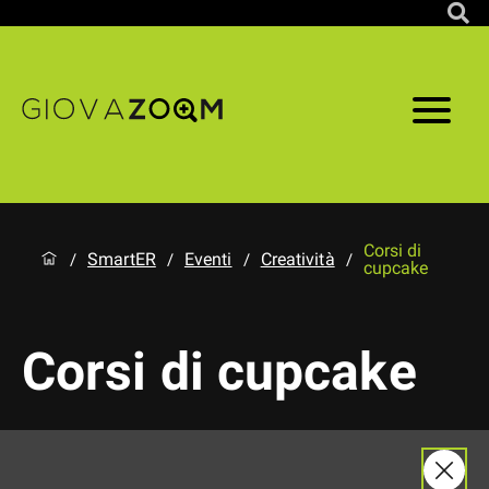
Corsi di
SmartER
Eventi
Creatività
/
/
/
/
cupcake
Corsi di cupcake