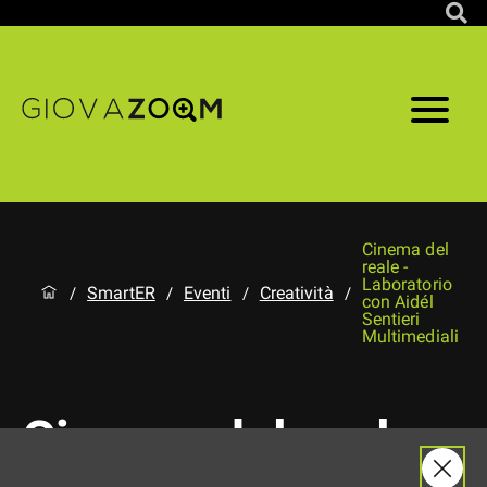
Cinema del
reale -
Laboratorio
SmartER
Eventi
Creatività
/
/
/
/
con Aidél
Sentieri
Multimediali
Cinema del reale -