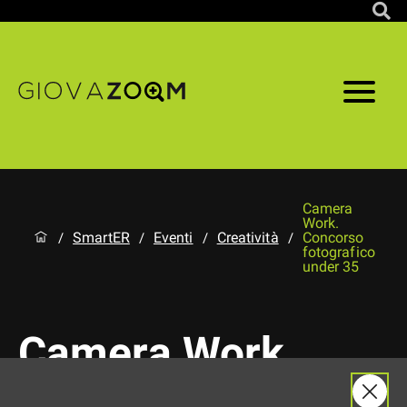
Camera
Work.
SmartER
Eventi
Creatività
Concorso
/
/
/
/
fotografico
under 35
Camera Work.