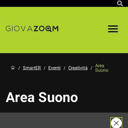
Area
SmartER
Eventi
Creatività
/
/
/
/
Suono
Area Suono