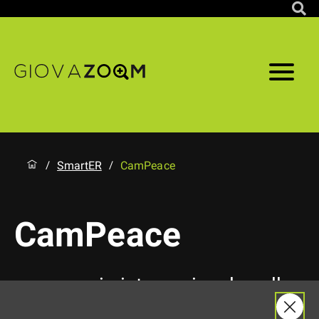
SmartER
CamPeace
/
/
CamPeace
campeggio internazionale sulla
Pace in programma dal 24 al 30