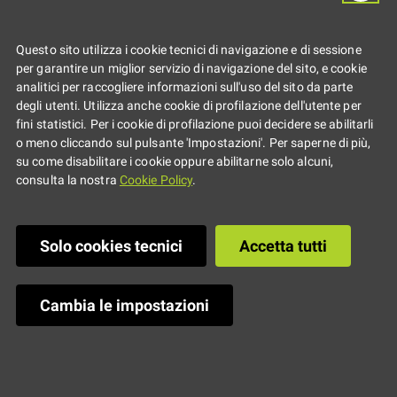
tirocini curriculari
Questo sito utilizza i cookie tecnici di navigazione e di sessione
presso la Camera
per garantire un miglior servizio di navigazione del sito, e cookie
analitici per raccogliere informazioni sull'uso del sito da parte
degli utenti. Utilizza anche cookie di profilazione dell'utente per
dei deputati
fini statistici. Per i cookie di profilazione puoi decidere se abilitarli
o meno cliccando sul pulsante 'Impostazioni'. Per saperne di più,
su come disabilitare i cookie oppure abilitarne solo alcuni,
consulta la nostra
Cookie Policy
.
Presentazione candidature: 8
giugno - 6 luglio 2026
Solo cookies tecnici
Accetta tutti
Cambia le impostazioni