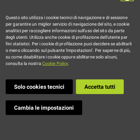
gioventù 2025
Questo sito utilizza i cookie tecnici di navigazione e di sessione
assegnato congiuntamente dal
per garantire un miglior servizio di navigazione del sito, e cookie
analitici per raccogliere informazioni sull'uso del sito da parte
Parlamento europeo e
degli utenti. Utilizza anche cookie di profilazione dell'utente per
fini statistici. Per i cookie di profilazione puoi decidere se abilitarli
dall'International Charlemagne
o meno cliccando sul pulsante 'Impostazioni'. Per saperne di più,
su come disabilitare i cookie oppure abilitarne solo alcuni,
Prize Foundation
consulta la nostra
Cookie Policy
.
Solo cookies tecnici
Accetta tutti
Cambia le impostazioni