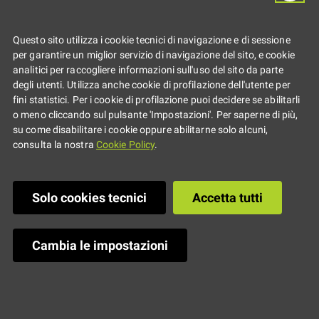
Sonora Radio Fest
Questo sito utilizza i cookie tecnici di navigazione e di sessione
per garantire un miglior servizio di navigazione del sito, e cookie
2023: torna la
analitici per raccogliere informazioni sull'uso del sito da parte
degli utenti. Utilizza anche cookie di profilazione dell'utente per
fini statistici. Per i cookie di profilazione puoi decidere se abilitarli
rassegna dedicata
o meno cliccando sul pulsante 'Impostazioni'. Per saperne di più,
su come disabilitare i cookie oppure abilitarne solo alcuni,
consulta la nostra
Cookie Policy
.
al mondo dei
Solo cookies tecnici
Accetta tutti
linguaggi giovani
Cambia le impostazioni
Dal 21 al 23 settembre un ricco
programma di talk, interviste,