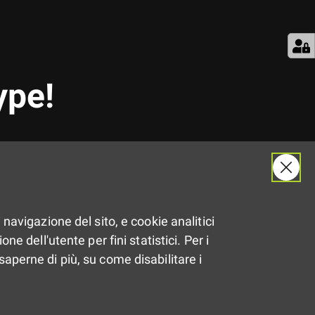
ype!
ile situazione sanitaria causata dal
ponendo limiti precauzionali ai
 navigazione del sito, e cookie analitici
er continuare a svolgere la propria
ne dell'utente per fini statistici. Per i
ta sicurezza, l'
Informagiovani di
saperne di più, su come disabilitare i
i informazione su Skype
, per
enti ed andare incontro alle loro