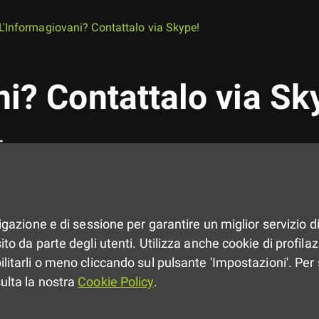
L'Informagiovani? Contattalo via Skype!
ni? Contattalo via Sk
Ferrara
I provvedimenti dovuti alla diffic
Coronavirus stanno giustamente 
vigazione e di sessione per garantire un miglior servizio di
contatti tra le persone. Proprio p
to da parte degli utenti. Utilizza anche cookie di profilazio
attività garantendo a tutti la dovu
ilitarli o meno cliccando sul pulsante 'Impostazioni'. Per 
Ferrara
ha attivato un
servizio d
sulta la nostra
Cookie Policy
.
facilitare i contatti con i suoi ut