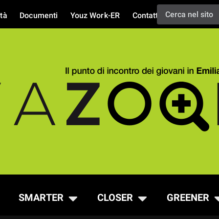
tà
Documenti
Youz Work-ER
Contatti
SMARTER
CLOSER
GREENER