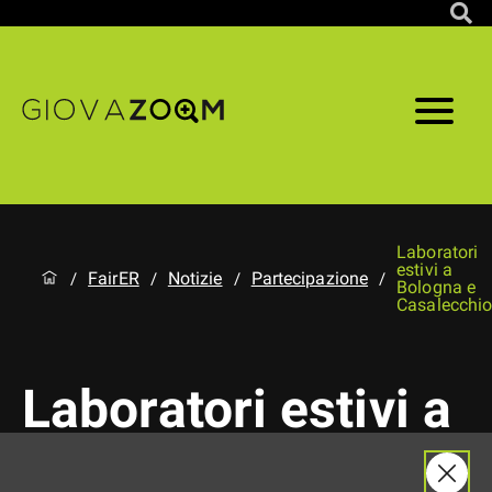
Laboratori
estivi a
FairER
Notizie
Partecipazione
/
/
/
/
Bologna e
Casalecchi
Laboratori estivi a
Bologna e