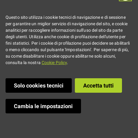
Casalecchio
Questo sito utilizza i cookie tecnici di navigazione e di sessione
per garantire un miglior servizio di navigazione del sito, e cookie
analitici per raccogliere informazioni sull'uso del sito da parte
OfficinAdolescenti e Art d'Eco
degli utenti. Utilizza anche cookie di profilazione dell'utente per
fini statistici. Per i cookie di profilazione puoi decidere se abilitarli
danno il via all'estate!
o meno cliccando sul pulsante 'Impostazioni'. Per saperne di più,
su come disabilitare i cookie oppure abilitarne solo alcuni,
consulta la nostra
Cookie Policy
.
In completa
sicurezza, all'aria
Solo cookies tecnici
Accetta tutti
aperta, per gruppi
ristretti di persone.
Le attività di
Cambia le impostazioni
quest'estate, così
insolita e
particolare, avranno alcune caratteristiche