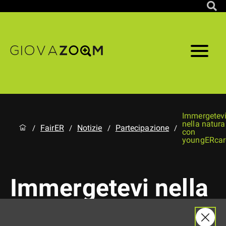
Immergetev
nella natura
FairER
Notizie
Partecipazione
/
/
/
/
con
youngERcar
Immergetevi nella
natura con