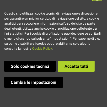
youngERcard!
Questo sito utilizza i cookie tecnici di navigazione e di sessione
per garantire un miglior servizio di navigazione del sito, e cookie
analitici per raccogliere informazioni sull'uso del sito da parte
Dall'agricoltura biologica alla
degli utenti. Utilizza anche cookie di profilazione dell'utente per
fini statistici. Per i cookie di profilazione puoi decidere se abilitarli
tutela degli animali. Scoprite i
o meno cliccando sul pulsante 'Impostazioni'. Per saperne di più,
su come disabilitare i cookie oppure abilitarne solo alcuni,
progetti attivi
consulta la nostra
Cookie Policy
.
“In ogni passeggiata
Solo cookies tecnici
Accetta tutti
nella natura l’uomo
riceve molto di più
Cambia le impostazioni
di ciò che cerca"
affermava John
Muir, naturalista
visionario e