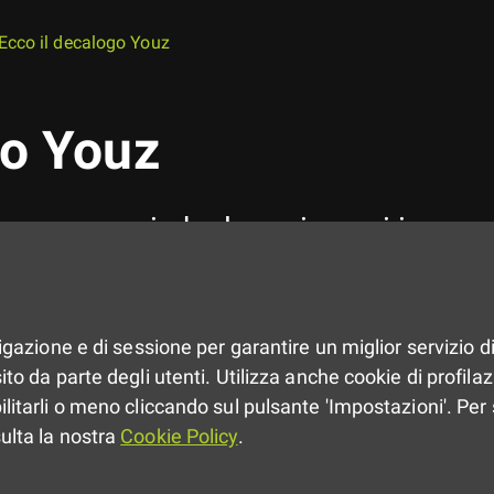
Ecco il decalogo Youz
go Youz
ze e ragazzi che la regione si impeg
Presentate dal presidente e dall
dal
Forum giovani dell’Emilia-R
vigazione e di sessione per garantire un miglior servizio di
da giugno 2021 ha coinvolto 2mil
to da parte degli utenti. Utilizza anche cookie di profilazio
gratuito alla certificazione digi
ilitarli o meno cliccando sul pulsante 'Impostazioni'. Per 
maturate nel volontariato e in altr
sulta la nostra
Cookie Policy
.
cambiamento’ nei territori ai mus