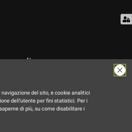
na a realizzare
a vicepresidente le misure emerse
omagna
e dal percorso di ascolto che
 navigazione del sito, e cookie analitici
a under 35. Dal supporto psicologico
ne dell'utente per fini statistici. Per i
tale delle competenze informali
saperne di più, su come disabilitare i
i settori, dalla ‘carovana del
ei gratis, dalla piattaforma delle