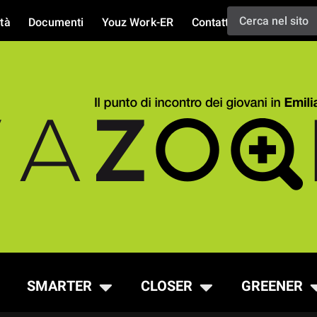
tà
Documenti
Youz Work-ER
Contatti
SMARTER
CLOSER
GREENER