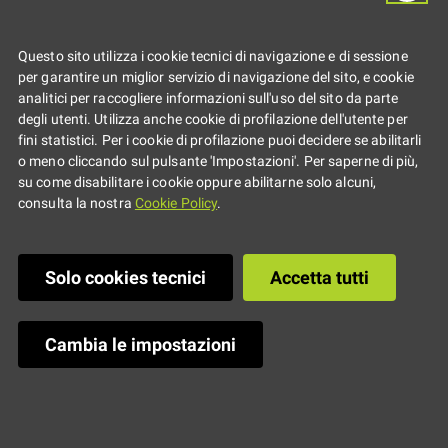
fatta dai giovani
Questo sito utilizza i cookie tecnici di navigazione e di sessione
per garantire un miglior servizio di navigazione del sito, e cookie
analitici per raccogliere informazioni sull'uso del sito da parte
Il progetto del Comune di
degli utenti. Utilizza anche cookie di profilazione dell'utente per
fini statistici. Per i cookie di profilazione puoi decidere se abilitarli
Bologna
o meno cliccando sul pulsante 'Impostazioni'. Per saperne di più,
su come disabilitare i cookie oppure abilitarne solo alcuni,
consulta la nostra
Cookie Policy
.
Arriviamo a Palazzo
d’Accursio nella
Solo cookies tecnici
Accetta tutti
tarda mattina di un
giovedì di metà
aprile. Mentre fuori
Cambia le impostazioni
Bologna esplode di
primavera,
all’
Informagiovani Multitasking
del
Comune