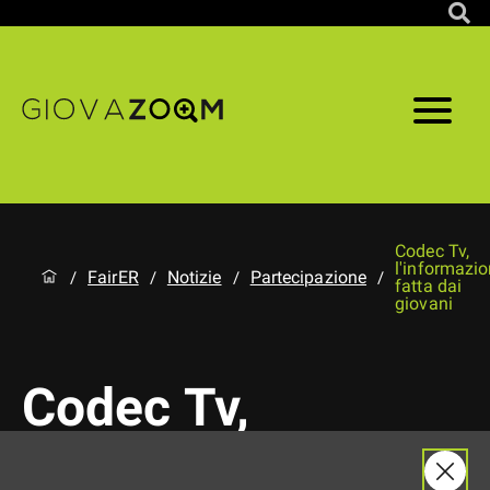
Codec Tv,
l'informazi
FairER
Notizie
Partecipazione
/
/
/
/
fatta dai
giovani
Codec Tv,
l'informazione